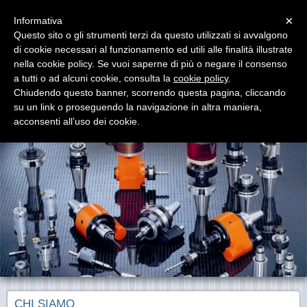
Menu
×
Informativa
Questo sito o gli strumenti terzi da questo utilizzati si avvalgono
di cookie necessari al funzionamento ed utili alle finalità illustrate
nella cookie policy. Se vuoi saperne di più o negare il consenso
a tutti o ad alcuni cookie, consulta la
cookie policy
.
Chiudendo questo banner, scorrendo questa pagina, cliccando
BAKÜER
su un link o proseguendo la navigazione in altra maniera,
Accessori e portautensili per macchine utensili
acconsenti all’uso dei cookie.
CHI SIAMO