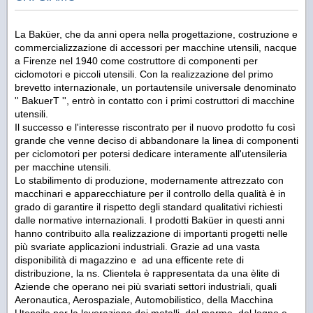
La Baküer, che da anni opera nella progettazione, costruzione e
commercializzazione di accessori per macchine utensili, nacque
a Firenze nel 1940 come costruttore di componenti per
ciclomotori e piccoli utensili. Con la realizzazione del primo
brevetto internazionale, un portautensile universale denominato
'' BakuerT '', entrò in contatto con i primi costruttori di macchine
utensili.
Il successo e l'interesse riscontrato per il nuovo prodotto fu così
grande che venne deciso di abbandonare la linea di componenti
per ciclomotori per potersi dedicare interamente all'utensileria
per macchine utensili.
Lo stabilimento di produzione, modernamente attrezzato con
macchinari e apparecchiature per il controllo della qualità è in
grado di garantire il rispetto degli standard qualitativi richiesti
dalle normative internazionali. I prodotti Baküer in questi anni
hanno contribuito alla realizzazione di importanti progetti nelle
più svariate applicazioni industriali. Grazie ad una vasta
disponibilità di magazzino e ad una efficente rete di
distribuzione, la ns. Clientela è rappresentata da una èlite di
Aziende che operano nei più svariati settori industriali, quali
Aeronautica, Aerospaziale, Automobilistico, della Macchina
Utensile per la lavorazione dei metalli, del marmo, del legno e